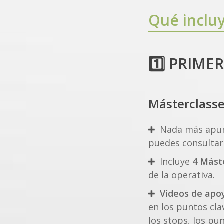
Qué inclu
1️⃣ PRIMER
Másterclasse
Nada más apun
puedes consultar 
Incluye
4 Mást
de la operativa.
Vídeos de apo
en los puntos cla
los stops, los pu