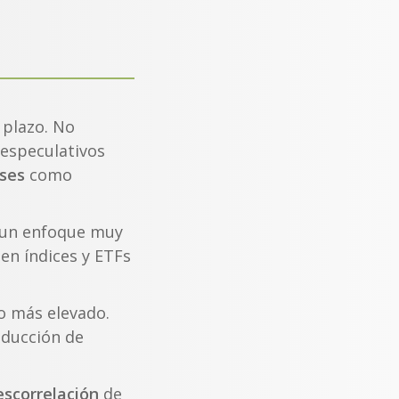
 plazo. No
 especulativos
eses
como
, un enfoque muy
en índices y ETFs
o más elevado.
ducción de
escorrelación
de