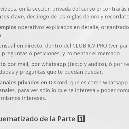
vídeos, en la sección privada del curso encontrarás
ntos clave
, decálogo de las reglas de oro y recordat
emplos
operativos explicados en detalle, organizado
s.
nsual en directo
, dentro del CLUB ICV PRO (ver part
 preguntas ó peticiones, y comentar el mercado.
cto
por mail, por whatsapp (texto y audios), ó por t
s dudas y preguntas que te puedan quedar.
anales privados en Discord
, que es como whatsapp
nales, para ver sólo lo que te interesa y poder com
 mismos intereses.
ematizado de la Parte 1️⃣