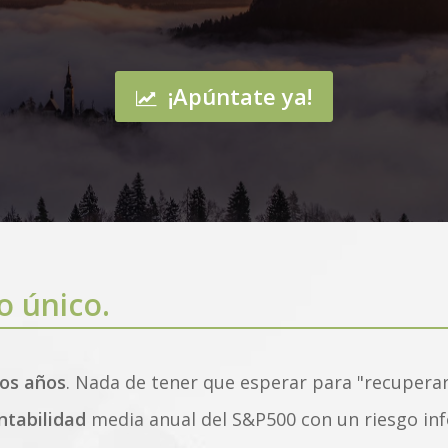
¡Apúntate ya!
 único.
los años
. Nada de tener que esperar para "recuperar
entabilidad
media anual del S&P500 con un riesgo infe