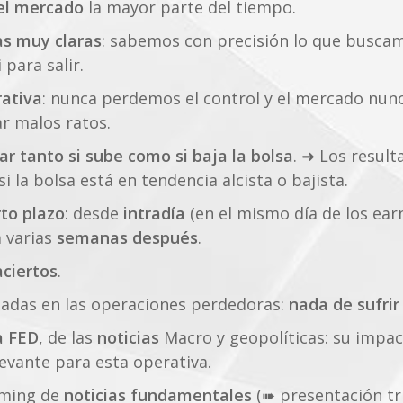
el mercado
la mayor parte del tiempo.
as muy claras
: sabemos con precisión lo que buscam
 para salir.
rativa
: nunca perdemos el control y el mercado nun
r malos ratos.
ar tanto si sube como si baja la bolsa
. ➜ Los result
 la bolsa está en tendencia alcista o bajista.
to plazo
: desde
intradía
(en el mismo día de los ear
a varias
semanas después
.
aciertos
.
tadas en las operaciones perdedoras:
nada de sufrir
a FED
, de las
noticias
Macro y geopolíticas: su impac
levante para esta operativa.
iming de
noticias fundamentales
(➠ presentación tr