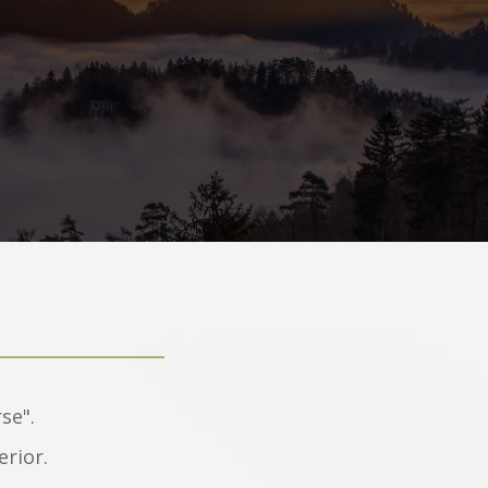
se".
rior.