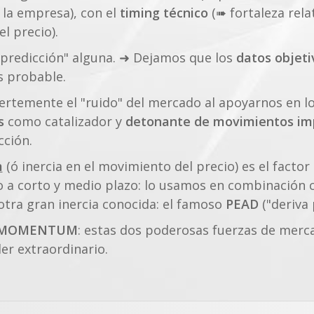
 la empresa), con el
timing técnico
(➠ fortaleza rela
el precio).
predicción" alguna. ➜ Dejamos que los
datos objeti
s probable.
rtemente el "ruido" del mercado al apoyarnos en l
s
como catalizador y
detonante de movimientos im
cción.
m
(ó inercia en el movimiento del precio) es el factor
 a corto y medio plazo: lo usamos en combinación 
otra gran inercia conocida: el famoso
PEAD
("deriva 
y MOMENTUM
: estas dos poderosas fuerzas de mer
er extraordinario.