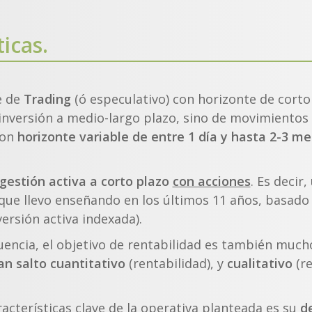
ticas.
e de
Trading
(ó especulativo) con horizonte de corto
nversión a medio-largo plazo, sino de movimientos
con
horizonte variable de entre 1 día y hasta 2-3 m
gestión activa a corto plazo
con acciones
. Es decir
 que llevo enseñando en los últimos 11 años, basado 
versión activa indexada).
ncia, el objetivo de rentabilidad es también much
an salto cuantitativo
(rentabilidad), y
cualitativo
(re
racterísticas clave de la operativa planteada es su
d