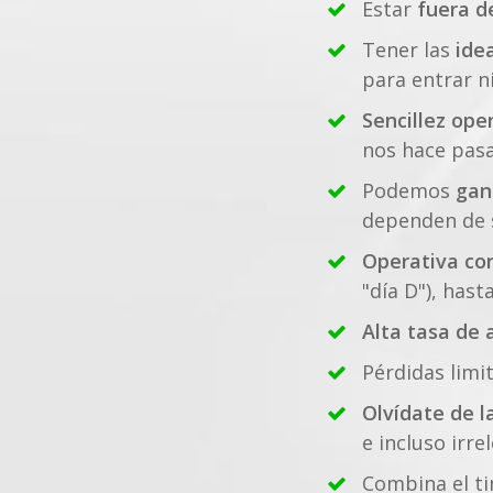
Estar
fuera d
Tener las
ide
para entrar ni
Sencillez ope
nos hace pasa
Podemos
gan
dependen de si
Operativa cor
"día D"), hast
Alta tasa de 
Pérdidas limi
Olvídate de l
e incluso irre
Combina el t