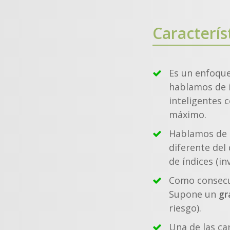
Caracterís
Es un enfoqu
hablamos de i
inteligentes 
máximo.
Hablamos de
diferente del
de índices (in
Como consecue
Supone un
gr
riesgo).
Una de las ca