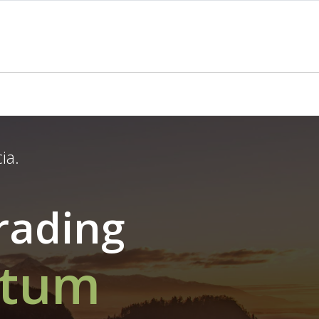
ia.
rading
ntum