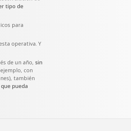
r tipo de
icos para
sta operativa. Y
ués de un año,
sin
 ejemplo, con
ones), también
s que pueda