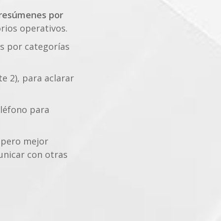
resúmenes por
orios operativos.
s por categorías
e 2), para aclarar
eléfono para
 pero mejor
unicar con otras