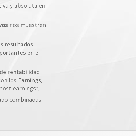
tiva y absoluta en
vos
nos muestren
os
resultados
portantes
en el
 de rentabilidad
con los
Earnings
,
post-earnings").
cado combinadas